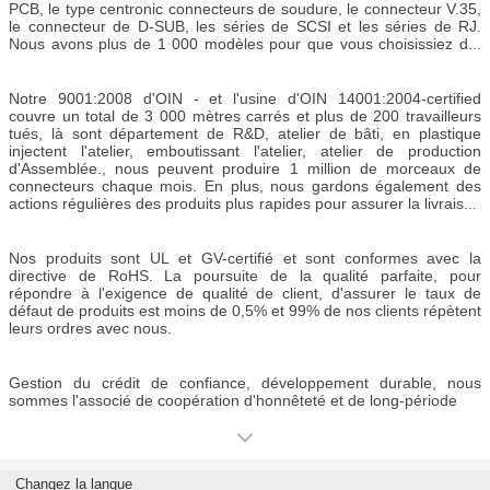
PCB, le type centronic connecteurs de soudure, le connecteur V.35,
le connecteur de D-SUB, les séries de SCSI et les séries de RJ.
Nous avons plus de 1 000 modèles pour que vous choisissiez de.
En raison de notre qualité supérieure et service nos produits sont
bien reçus aux USA, au Canada, le Moyen-Orient, en Asie et
Europe.
Notre 9001:2008 d'OIN - et l'usine d'OIN 14001:2004-certified
couvre un total de 3 000 mètres carrés et plus de 200 travailleurs
tués, là sont département de R&D, atelier de bâti, en plastique
injectent l'atelier, emboutissant l'atelier, atelier de production
d'Assemblée., nous peuvent produire 1 million de morceaux de
connecteurs chaque mois. En plus, nous gardons également des
actions régulières des produits plus rapides pour assurer la livraison
rapide des marchandises. C'est pourquoi nous pouvons livrer des
produits dans aussi rapidement que 7 à 10 jours.
Nos produits sont UL et GV-certifié et sont conformes avec la
directive de RoHS. La poursuite de la qualité parfaite, pour
répondre à l'exigence de qualité de client, d'assurer le taux de
défaut de produits est moins de 0,5% et 99% de nos clients répètent
leurs ordres avec nous.
Gestion du crédit de confiance, développement durable, nous
sommes l'associé de coopération d'honnêteté et de long-période
Changez la langue