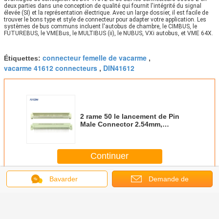
deux parties dans une conception de qualité qui fournit l'intégrité du signal 
élevée (SI) et la représentation électrique. Avec un large dossier, il est facile de 
trouver le bons type et style de connecteur pour adapter votre application. Les 
systèmes de bus communs incluent l'autobus de chambre, le CIMBUS, le 
FUTUREBUS, le VMEBus, le MULTIBUS (ii), le NUBUS, VXi autobus, et VME 64X.
connecteur femelle de vacarme
Étiquettes:
,
vacarme 41612 connecteurs
DIN41612
,
2 rame 50 le lancement de Pin
Male Connector 2.54mm,
connecteur de la carte PCB
DIN41612
Continuer
Bavarder
Demande de
Connecteur DIN 41612
Plus
soumission