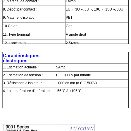
7. Matériel de contact :
Laiton
8. Dépôt par contact :
1U », 3U », 5U », 10U », 15U », 30U »
9. Matériel d'isolation :
PBT
10.Color
Gris
11. Type terminal
À angle droit
12. Lancement
2.54mm
Caractéristiques
électriques
1. Estimation actuelle :
5Amp
2. Estimation de tension :
C.C 1000v par minute
3. Résistance d'isolateur :
1000Mn mn (à C.C 500V)
4. La température d'opération :
-55°C à +105°C