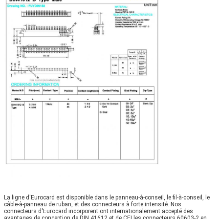
La ligne d'Eurocard est disponible dans le panneau-à-conseil, le fil-à-conseil, le 
câble-à-panneau de ruban, et des connecteurs à forte intensité. Nos 
connecteurs d'Eurocard incorporent ont internationalement accepté des 
avantages de conception de DIN 41612 et de CEI les connecteurs 60603-2 en 