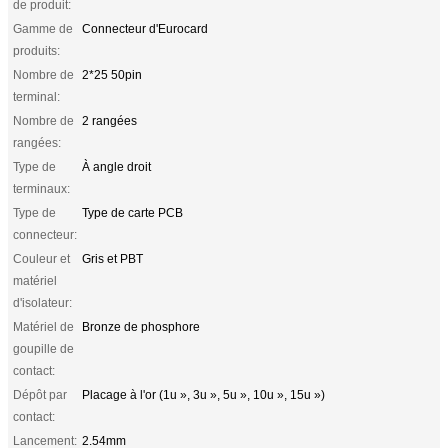
de produit:
Gamme de
Connecteur d'Eurocard
produits:
Nombre de
2*25 50pin
terminal:
Nombre de
2 rangées
rangées:
Type de
À angle droit
terminaux:
Type de
Type de carte PCB
connecteur:
Couleur et
Gris et PBT
matériel
d'isolateur:
Matériel de
Bronze de phosphore
goupille de
contact:
Dépôt par
Placage à l'or (1u », 3u », 5u », 10u », 15u »)
contact:
Lancement:
2.54mm