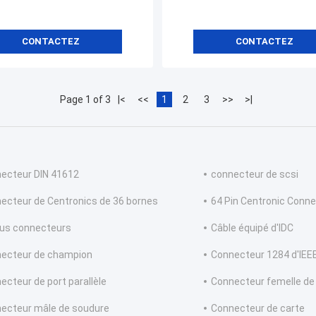
CONTACTEZ
CONTACTEZ
Page 1 of 3
|<
<<
1
2
3
>>
>|
ecteur DIN 41612
connecteur de scsi
ecteur de Centronics de 36 bornes
64 Pin Centronic Conne
us connecteurs
Câble équipé d'IDC
ecteur de champion
Connecteur 1284 d'IEE
ecteur de port parallèle
Connecteur femelle de
ecteur mâle de soudure
Connecteur de carte