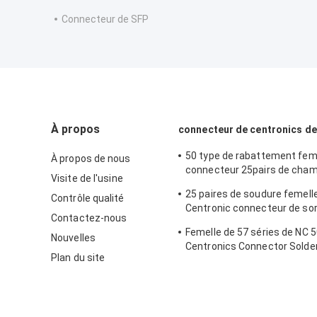
Connecteur de SFP
À propos
connecteur de centronics de
50 type de rabattement fem
À propos de nous
connecteur 25pairs de cham
Visite de l'usine
Receptacle IDC avec l'agrafe 
25 paires de soudure femell
Contrôle qualité
Centronic connecteur de sor
Contactez-nous
de 180 degrés avec le plat de
Femelle de 57 séries de NC 5
Nouvelles
Centronics Connector Solde
Plan du site
la sortie de câble de 90 degr