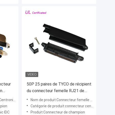
ecteur
50P 25 paires de TYCO de récipient
in
du connecteur femelle RJ21 de
Centronic sertissant par replis le
ntronics
Nom de produit:Connecteur femelle d'IDC
type d'IDC
pion
Catégorie de produit:connecteur centronic
ic IDC
Produit:Connecteur de champion