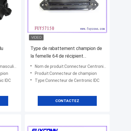
du
Type de rabattement champion de
la femelle 64 de récipient
ier de
Centronics du connecteur mâle IDC
lin d'IDC
Nom de produit:Connecteur Centronics
pion
Produit:Connecteur de champion
ic IDC
Type:Connecteur de Centronic IDC
CONTACTEZ