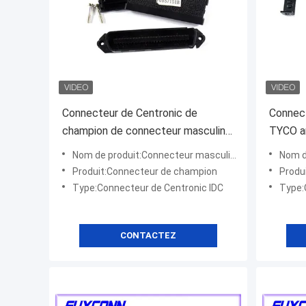
Connecteur de Centronic de
Connect
champion de connecteur masculin
TYCO a
de Pin RJ21 IDC du degré 50 de
champio
Nom de produit:Connecteur masculin d'IDC
Nom de
TYCO 180
Produit:Connecteur de champion
Produ
Type:Connecteur de Centronic IDC
Type:
CONTACTEZ