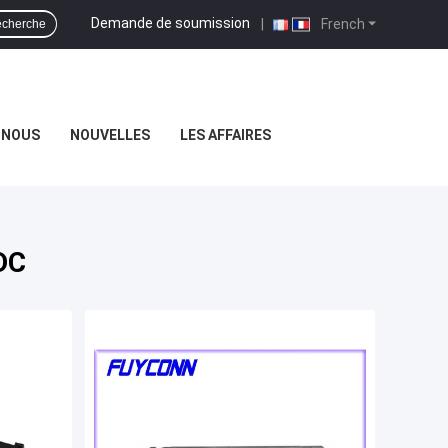
Demande de soumission
|
French
cherche
-NOUS
NOUVELLES
LES AFFAIRES
DC