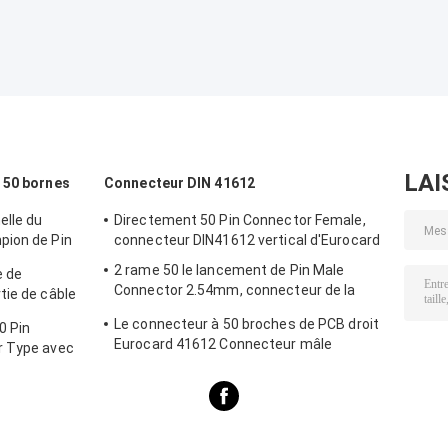
LAI
 50 bornes
Connecteur DIN 41612
elle du
Directement 50 Pin Connector Female,
pion de Pin
connecteur DIN41612 vertical d'Eurocard
de fil
2 rame 50 le lancement de Pin Male
e de
Connector 2.54mm, connecteur de la
tie de câble
carte PCB DIN41612
 triangle
Le connecteur à 50 broches de PCB droit
0 Pin
Eurocard 41612 Connecteur mâle
r Type avec
és