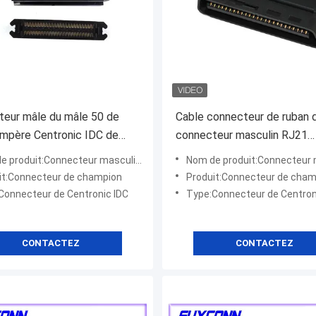
eur mâle du mâle 50 de
Cable connecteur de ruban 
mpère Centronic IDC de
connecteur masculin RJ21
n avec la certification d'UL
Centronic d'IDC avec le coll
 produit:Connecteur masculin d'IDC
Nom de produit:Connecteur mascu
câble
it:Connecteur de champion
Produit:Connecteur de cham
Connecteur de Centronic IDC
Type:Connecteur de Centron
CONTACTEZ
CONTACTEZ