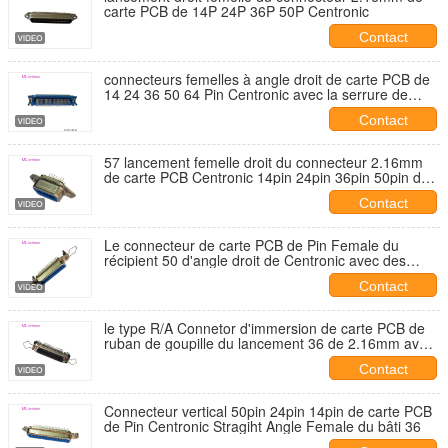
carte PCB de 14P 24P 36P 50P Centronic
Contact
connecteurs femelles à angle droit de carte PCB de
14 24 36 50 64 Pin Centronic avec la serrure de
conseil
Contact
57 lancement femelle droit du connecteur 2.16mm
de carte PCB Centronic 14pin 24pin 36pin 50pin de
série de NC
Contact
Le connecteur de carte PCB de Pin Female du
récipient 50 d'angle droit de Centronic avec des
agrafes a certifié l'UL
Contact
le type R/A Connetor d'immersion de carte PCB de
ruban de goupille du lancement 36 de 2.16mm avec
le verrou de ressort et le conseil ferment à clef
Contact
Connecteur vertical 50pin 24pin 14pin de carte PCB
de Pin Centronic Stragiht Angle Female du bâti 36