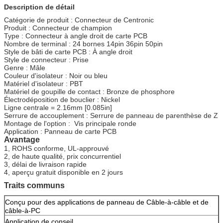
Description de détail
Catégorie de produit : Connecteur de Centronic
Produit : Connecteur de champion
Type : Connecteur à angle droit de carte PCB
Nombre de terminal : 24 bornes 14pin 36pin 50pin
Style de bâti de carte PCB : À angle droit
Style de connecteur : Prise
Genre : Mâle
Couleur d'isolateur : Noir ou bleu
Matériel d'isolateur : PBT
Matériel de goupille de contact : Bronze de phosphore
Électrodéposition de bouclier : Nickel
Ligne centrale = 2.16mm [0.085in]
Serrure de accouplement : Serrure de panneau de parenthèse de Z
Montage de l'option : Vis principale ronde
Application : Panneau de carte PCB
Avantage
1, ROHS conforme, UL-approuvé
2, de haute qualité, prix concurrentiel
3, délai de livraison rapide
4, aperçu gratuit disponible en 2 jours
Traits communs
Conçu pour des applications de panneau de Câble-à-câble et de
câble-à-PC
Application de conseil