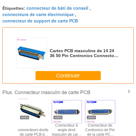
connecteur de bâti de conseil
Étiquettes:
,
connecteurs de carte électronique
,
connecteur de support de carte PCB
Cartes PCB masculine de 14 24
36 50 Pin Centronics Connector à
angle droit
Continuer
Connecteur masculin de carte PCB
Plus
te PCB
50 36 24
Connecteur à
Connecteur de
57 conne
oit 24pin
connecteurs droits
angle droit
Centronics de Pin
droit 14pi
n de
de carte PCB de
masculin de carte
de la carte PCB
36pin 50