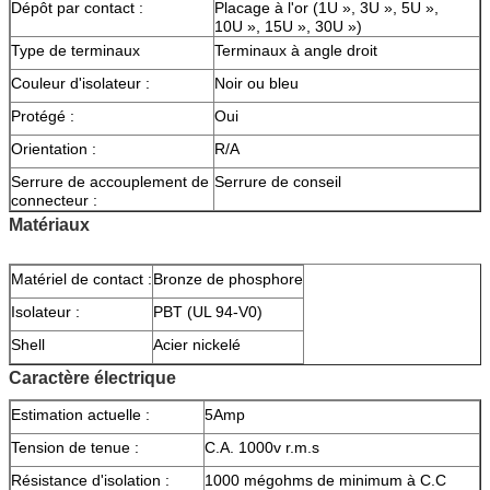
Dépôt par contact :
Placage à l'or (1U », 3U », 5U »,
10U », 15U », 30U »)
Type de terminaux
Terminaux à angle droit
Couleur d'isolateur :
Noir ou bleu
Protégé :
Oui
Orientation :
R/A
Serrure de accouplement de
Serrure de conseil
connecteur :
Matériaux
Matériel de contact :
Bronze de phosphore
Isolateur :
PBT (UL 94-V0)
Shell
Acier nickelé
Caractère électrique
Estimation actuelle :
5Amp
Tension de tenue :
C.A. 1000v r.m.s
Résistance d'isolation :
1000 mégohms de minimum à C.C