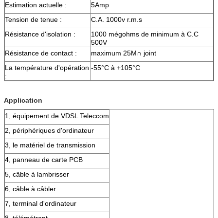
Estimation actuelle :
5Amp
Tension de tenue :
C.A. 1000v r.m.s
Résistance d'isolation :
1000 mégohms de minimum à C.C
500V
Résistance de contact :
maximum 25M∩ joint
La température d'opération
-55°C à +105°C
:
Application
1, équipement de VDSL Teleccom
2, périphériques d'ordinateur
3, le matériel de transmission
4, panneau de carte PCB
5, câble à lambrisser
6, câble à câbler
7, terminal d'ordinateur
8, télémétrant