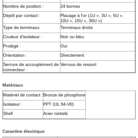
Nombre de position :
24 bornes
Dépôt par contact :
Placage à l'or (1U », 3U », 5U »,
10U », 15U », 30U »)
Type de terminaux
Terminaux droits
Couleur d'isolateur :
Noir ou bleu
Protégé :
Oui
Orientation :
Directement
Serrure de accouplement de
Verrous de ressort
connecteur :
Matériaux
Matériel de contact :
Bronze de phosphore
Isolateur :
PPT (UL 94-V0)
Shell
Acier nickelé
Caractère électrique