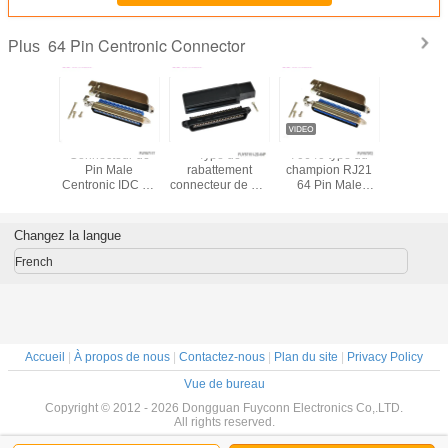
64 Pin Centronic Connector
Plus
cteur
Connecteur de
Type de
70640 type du
32 paires
le de
Pin Male
rabattement
champion RJ21
connecte
ion de
Centronic IDC du
connecteur de Pin
64 Pin Male
rabattem
nic de
lancement 64
Centronics
Centronic
Pin Cent
nt de 14
d'Amphenol
Connector Male
Connector
Connecto
IDC avec
2.16mm avec la
IDC du noir 64
32pairs IDC de
IDC ave
Changez la langue
, UL
couverture
avec la couverture
connecteur
logeme
latérale en métal
en plastique
d'Amphenol avec
métal d
French
d'entrée
la couverture
degr
latérale de Matel
d'entrée
Accueil
|
À propos de nous
|
Contactez-nous
|
Plan du site
|
Privacy Policy
Vue de bureau
Copyright © 2012 - 2026 Dongguan Fuyconn Electronics Co,.LTD.
All rights reserved.