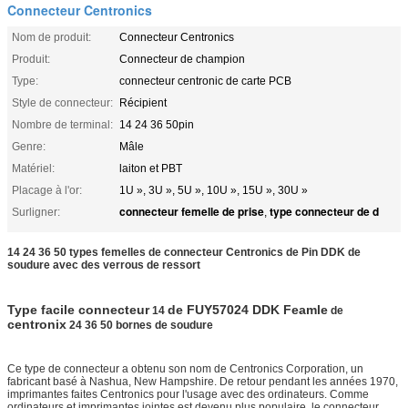
Connecteur Centronics
Nom de produit:
Connecteur Centronics
Produit:
Connecteur de champion
Type:
connecteur centronic de carte PCB
Style de connecteur:
Récipient
Nombre de terminal:
14 24 36 50pin
Genre:
Mâle
Matériel:
laiton et PBT
Placage à l'or:
1U », 3U », 5U », 10U », 15U », 30U »
connecteur femelle de prise
type connecteur de d
Surligner:
,
14 24 36 50 types femelles de connecteur Centronics de Pin DDK de
soudure avec des verrous de ressort
Type facile connecteur
de FUY57024 DDK Feamle
14
de
centronix
24 36 50 bornes de soudure
Ce type de connecteur a obtenu son nom de Centronics Corporation, un
fabricant basé à Nashua, New Hampshire. De retour pendant les années 1970,
imprimantes faites Centronics pour l'usage avec des ordinateurs. Comme
ordinateurs et imprimantes jointes est devenu plus populaire, le connecteur