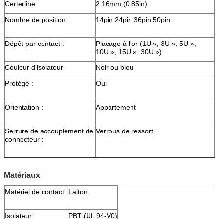
Certerline :
2.16mm (0.85in)
Nombre de position :
14pin 24pin 36pin 50pin
Dépôt par contact :
Placage à l'or (1U », 3U », 5U »,
10U », 15U », 30U »)
Couleur d'isolateur :
Noir ou bleu
Protégé :
Oui
Orientation :
Appartement
Serrure de accouplement de
Verrous de ressort
connecteur :
Matériaux
Matériel de contact :
Laiton
Isolateur :
PBT (UL 94-V0)