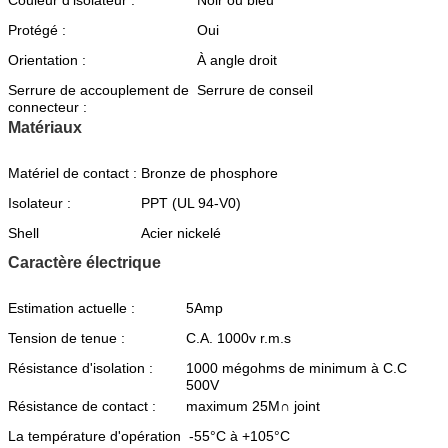
Protégé :
Oui
Orientation :
À angle droit
Serrure de accouplement de
Serrure de conseil
connecteur :
Matériaux
Matériel de contact :
Bronze de phosphore
Isolateur :
PPT (UL 94-V0)
Shell
Acier nickelé
Caractère électrique
Estimation actuelle :
5Amp
Tension de tenue :
C.A. 1000v r.m.s
Résistance d'isolation :
1000 mégohms de minimum à C.C
500V
Résistance de contact :
maximum 25M∩ joint
La température d'opération
-55°C à +105°C