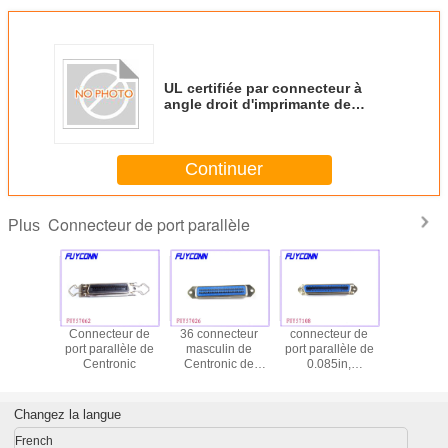
UL certifiée par connecteur à
angle droit d'imprimante de
ruban de prise de champion de
36 bornes de carte PCB de
Centronic
Continuer
Connecteur de port parallèle
Plus
teur de
Connecteur de
36 connecteur
connecteur de
Carte PCB
rallèle
port parallèle de
masculin de
port parallèle de
du connec
e droite
Centronic
Centronic de
0.085in,
de port pa
te PCB
soudure de la
connecteurs
de Centr
ligne centrale
femelles de
montant l
DDK de la borne
soudure de Pin
femelle dr
Changez la langue
2.16mm,
Centronic du
récipien
connecteurs de
champion 36 de
l'imprima
French