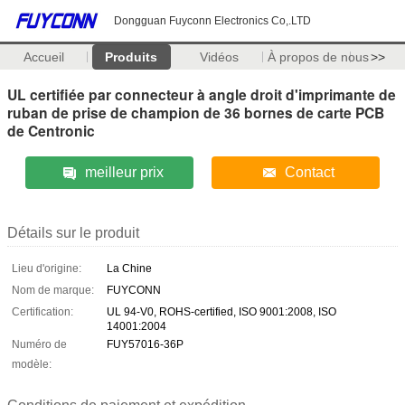
Dongguan Fuyconn Electronics Co,.LTD
Accueil
Produits
Vidéos
À propos de nous
>>
UL certifiée par connecteur à angle droit d'imprimante de
ruban de prise de champion de 36 bornes de carte PCB
de Centronic
meilleur prix
Contact
Détails sur le produit
Lieu d'origine:
La Chine
Nom de marque:
FUYCONN
Certification:
UL 94-V0, ROHS-certified, ISO 9001:2008, ISO
14001:2004
Numéro de
FUY57016-36P
modèle: