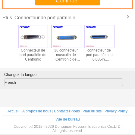
Continuer
Connecteur de port parallèle
Plus
teur de
Connecteur de
36 connecteur
connecteur de
Carte PCB
rallèle
port parallèle de
masculin de
port parallèle de
du connec
e droite
Centronic
Centronic de
0.085in,
de port pa
te PCB
soudure de la
connecteurs
de Centr
ligne centrale
femelles de
montant l
DDK de la borne
soudure de Pin
femelle dr
Changez la langue
2.16mm,
Centronic du
récipien
connecteurs de
champion 36 de
l'imprima
French
port parallèle
ligne centrale
poin
Accueil
|
À propos de nous
|
Contactez-nous
|
Plan du site
|
Privacy Policy
Vue de bureau
Copyright © 2012 - 2026 Dongguan Fuyconn Electronics Co,.LTD.
All rights reserved.