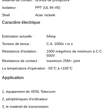
Isolateur :
PPT (UL 94-V0)
Shell
Acier nickelé
Caractère électrique
Estimation actuelle :
5Amp
Tension de tenue :
C.A. 1000v r.m.s
Résistance d'isolation :
1000 mégohms de minimum à C.C
500V
Résistance de contact :
maximum 25M∩ joint
La température d'opération
-55°C à +105°C
:
Application
1, équipement de VDSL Teleccom
2, périphériques d'ordinateur
3, le matériel de transmission