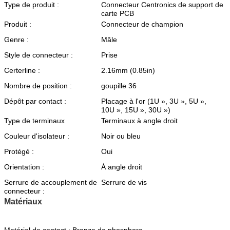
Type de produit :
Connecteur Centronics de support de
carte PCB
Produit :
Connecteur de champion
Genre :
Mâle
Style de connecteur :
Prise
Certerline :
2.16mm (0.85in)
Nombre de position :
goupille 36
Dépôt par contact :
Placage à l'or (1U », 3U », 5U »,
10U », 15U », 30U »)
Type de terminaux
Terminaux à angle droit
Couleur d'isolateur :
Noir ou bleu
Protégé :
Oui
Orientation :
À angle droit
Serrure de accouplement de
Serrure de vis
connecteur :
Matériaux
Matériel de contact :
Bronze de phosphore