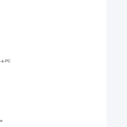
e-à-PC
ie