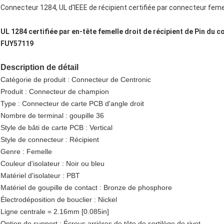
Connecteur 1284, UL d'IEEE de récipient certifiée par connecteur fem
UL 1284 certifiée par en-tête femelle droit de récipient de Pin du c
FUY57119
Description de détail
Catégorie de produit : Connecteur de Centronic
Produit : Connecteur de champion
Type : Connecteur de carte PCB d'angle droit
Nombre de terminal : goupille 36
Style de bâti de carte PCB : Vertical
Style de connecteur : Récipient
Genre : Femelle
Couleur d'isolateur : Noir ou bleu
Matériel d'isolateur : PBT
Matériel de goupille de contact : Bronze de phosphore
Électrodéposition de bouclier : Nickel
Ligne centrale = 2.16mm [0.085in]
Option de support : Écrous arrières de tête de sortilège de rivet