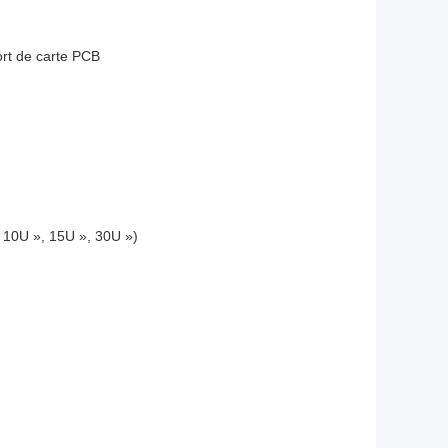
rt de carte PCB
, 10U », 15U », 30U »)