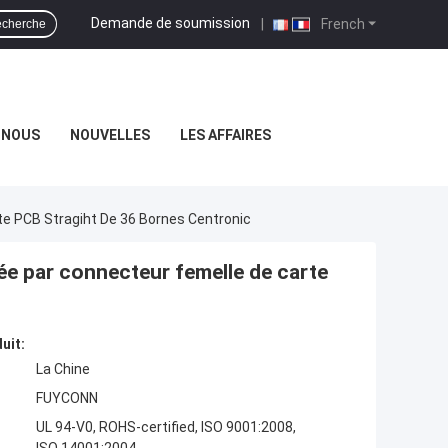
Demande de soumission
|
French
cherche
-NOUS
NOUVELLES
LES AFFAIRES
te PCB Stragiht De 36 Bornes Centronic
iée par connecteur femelle de carte
uit:
La Chine
FUYCONN
UL 94-V0, ROHS-certified, ISO 9001:2008,