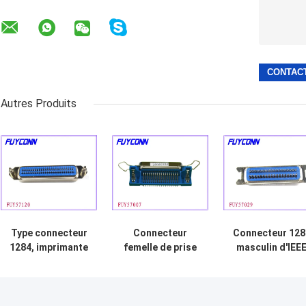
Autres Produits
Type connecteur
Connecteur
Connecteur 128
1284, imprimante
femelle de prise
masculin d'IEE
d'IEEE masculine
de bâti R/A de
avec des écrou
d'IMMERSION de
carte PCB de 36
de sortilège
DDK de
bornes, UL
Connectorsfor
certifiée par