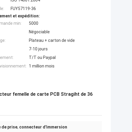
ISO 14001:2004
e:
FUY57119-36
ement et expédition:
mande min:
5000
Négociable
ge:
Plateau + carton de vide
7-10 jours
iement:
T/T ou Paypal
ovisionnement:
1 million mois
ecteur femelle de carte PCB Stragiht de 36
 de prise
,
connecteur d'immersion