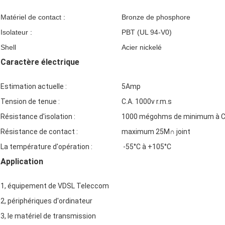
Matériel de contact :
Bronze de phosphore
Isolateur :
PBT (UL 94-V0)
Shell
Acier nickelé
Caractère électrique
Estimation actuelle :
5Amp
Tension de tenue :
C.A. 1000v r.m.s
Résistance d'isolation :
1000 mégohms de minimum à C
Résistance de contact :
maximum 25M∩ joint
La température d'opération :
-55°C à +105°C
Application
1, équipement de VDSL Teleccom
2, périphériques d'ordinateur
3, le matériel de transmission