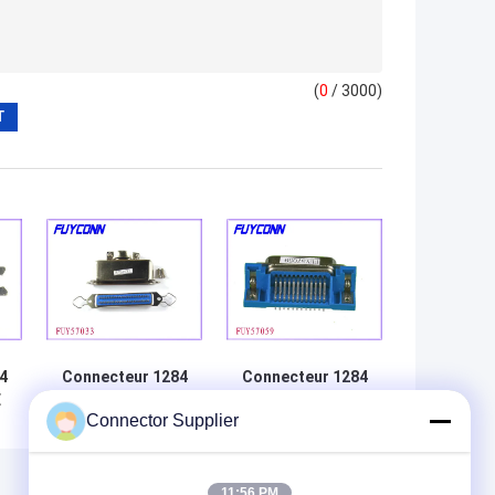
(
0
/ 3000)
4
Connecteur 1284
Connecteur 1284
E
femelle de 36
de 36 bornes IEEE
Connector Supplier
s
bornes IEEE
11:56 PM