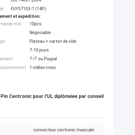
ISO 14001:2004
e:
FUY57103-1 (14P)
ement et expédition:
mande min:
10pcs
Négociable
ge:
Plateau + carton de vide
7-10 jours
iement:
T/T ou Paypal
ovisionnement:
1 million mois
in Centronic pour l'UL diplôméee par conseil
:
connecteur centronic masculin