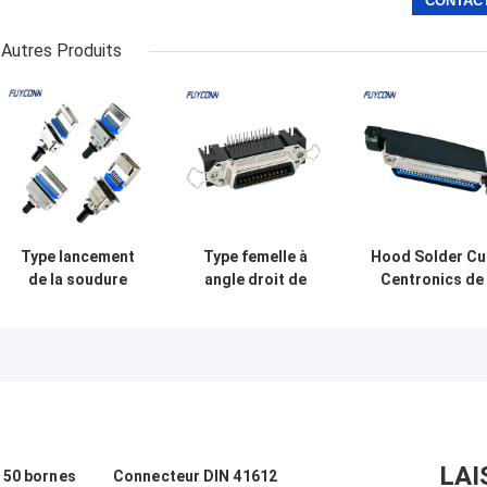
Autres Produits
Type lancement
Type femelle à
Hood Solder Cu
de la soudure
angle droit de
Centronics de
Cup/PCB/IDC de
carte PCB de DDK
plastique 50 Pi
connecteur de
24 Pin Centronic
Connector With
/Female
Connector
couverture de
Centronic de
forme
mâle de 2.16mm
LAI
 50 bornes
Connecteur DIN 41612