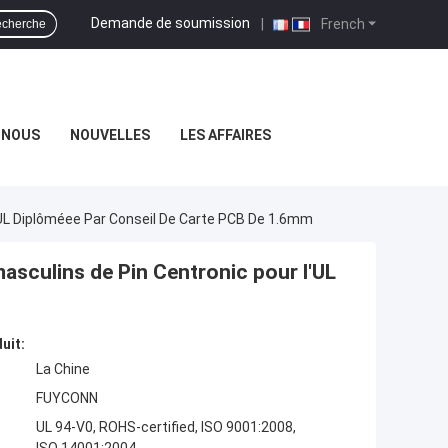
Demande de soumission
|
French
cherche
-NOUS
NOUVELLES
LES AFFAIRES
UL Diplôméee Par Conseil De Carte PCB De 1.6mm
sculins de Pin Centronic pour l'UL
uit:
La Chine
FUYCONN
UL 94-V0, ROHS-certified, ISO 9001:2008,