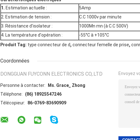
1.
Estimation actuelle :
5Amp
2. Estimation de tension :
C.C 1000v par minute
3. Résistance d'isolateur :
1000Mn mn (à C.C 500V)
4. La température d'opération :
-55°C à +105°C
,
,
Produit Tag:
type connecteur de d
connecteur femelle de prise
conn
Coordonnées
DONGGUAN FUYCONN ELECTRONICS CO,.LTD
Envoyez v
Personne à contacter:
Ms. Grace_ Zhong
Téléphone:
(86) 18925547246
Télécopieur:
86-0769-83690909