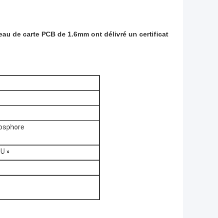
au de carte PCB de 1.6mm ont délivré un certificat
hosphore
0U »