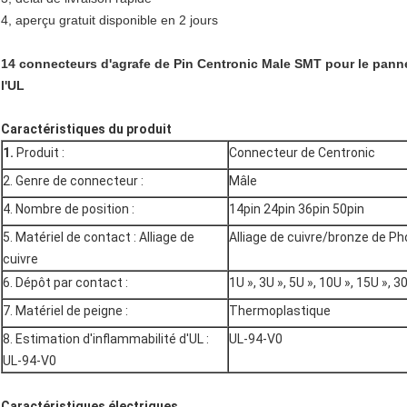
4, aperçu gratuit disponible en 2 jours
14 connecteurs d'agrafe de Pin Centronic Male SMT pour le panne
l'UL
Caractéristiques du produit
1.
Produit :
Connecteur de Centronic
2. Genre de connecteur :
Mâle
4. Nombre de position :
14pin 24pin 36pin 50pin
5. Matériel de contact : Alliage de
Alliage de cuivre/bronze de P
cuivre
6. Dépôt par contact :
1U », 3U », 5U », 10U », 15U », 3
7. Matériel de peigne :
Thermoplastique
8. Estimation d'inflammabilité d'UL :
UL-94-V0
UL-94-V0
Caractéristiques électriques