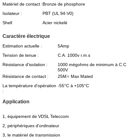
Matériel de contact :
Bronze de phosphore
Isolateur :
PBT (UL 94-V0)
Shell
Acier nickelé
Caractère électrique
Estimation actuelle :
5Amp
Tension de tenue :
C.A. 1000v r.m.s
Résistance d'isolation :
1000 mégohms de minimum à C.C
500V
Résistance de contact :
25M∩ Max Mated
La température d'opération
-55°C à +105°C
:
Application
1, équipement de VDSL Teleccom
2, périphériques d'ordinateur
3, le matériel de transmission