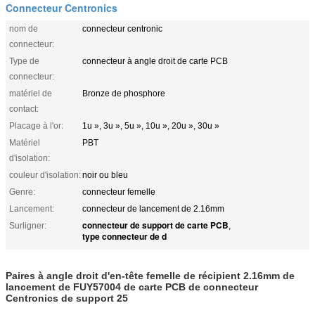
Connecteur Centronics
nom de
connecteur centronic
connecteur:
Type de
connecteur à angle droit de carte PCB
connecteur:
matériel de
Bronze de phosphore
contact:
Placage à l'or:
1u », 3u », 5u », 10u », 20u », 30u »
Matériel
PBT
d'isolation:
couleur d'isolation:
noir ou bleu
Genre:
connecteur femelle
Lancement:
connecteur de lancement de 2.16mm
connecteur de support de carte PCB
Surligner:
,
type connecteur de d
Paires à angle droit d'en-tête femelle de récipient 2.16mm de
lancement de FUY57004 de carte PCB de connecteur
Centronics de support 25