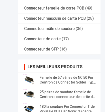
Connecteur femelle de carte PCB
(49)
Connecteur masculin de carte PCB
(28)
Connecteur mâle de soudure
(36)
Connecteur de carte
(17)
Connecteur de SFP
(16)
LES MEILLEURS PRODUITS
Femelle de 57 séries de NC 50 Pin
Centronics Connector Solder Type
avec la sortie de câble de 90
degrés
25 paires de soudure femelle de
Centronic connecteur de sortie de
câble de 180 degrés avec le plat de
triangle
180 la soudure Pin Connector T de
Pin Male DDK Centronic du degré