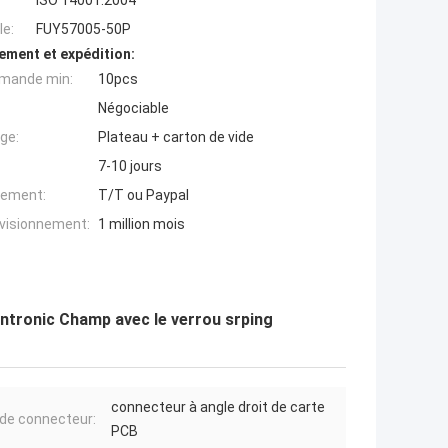
ISO 14001:2004
e:
FUY57005-50P
ement et expédition:
mande min:
10pcs
Négociable
ge:
Plateau + carton de vide
7-10 jours
iement:
T/T ou Paypal
ovisionnement:
1 million mois
entronic Champ avec le verrou srping
connecteur à angle droit de carte
de connecteur:
PCB