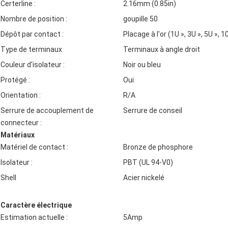
Certerline :
2.16mm (0.85in)
Nombre de position :
goupille 50
Dépôt par contact :
Placage à l'or (1U », 3U », 5U », 1
Type de terminaux
Terminaux à angle droit
Couleur d'isolateur :
Noir ou bleu
Protégé :
Oui
Orientation :
R/A
Serrure de accouplement de
Serrure de conseil
connecteur :
Matériaux
Matériel de contact :
Bronze de phosphore
Isolateur :
PBT (UL 94-V0)
Shell
Acier nickelé
Caractère électrique
Estimation actuelle :
5Amp