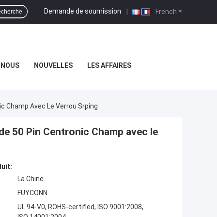
Demande de soumission
|
French
cherche
-NOUS
NOUVELLES
LES AFFAIRES
nic Champ Avec Le Verrou Srping
 de 50 Pin Centronic Champ avec le
uit:
La Chine
FUYCONN
UL 94-V0, ROHS-certified, ISO 9001:2008,