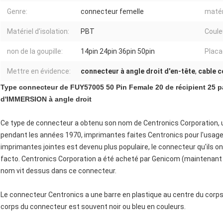
Genre:
connecteur femelle
matér
Matériel d'isolation:
PBT
Coule
non de la goupille:
14pin 24pin 36pin 50pin
Placag
Mettre en évidence:
connecteur à angle droit d'en-tête
,
cable c
Type
connecteur de FUY57005 50 Pin Female 20 de récipient 25 pa
d'IMMERSION à angle droit
Ce type de connecteur a obtenu son nom de Centronics Corporation, 
pendant les années 1970, imprimantes faites Centronics pour l'usag
imprimantes jointes est devenu plus populaire, le connecteur qu'ils ont
facto. Centronics Corporation a été acheté par Genicom (maintenant
nom vit dessus dans ce connecteur.
Le connecteur Centronics a une barre en plastique au centre du corps 
corps du connecteur est souvent noir ou bleu en couleurs.