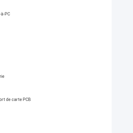
e-à-PC
rie
ort de carte PCB