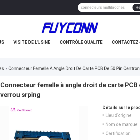
Re
US
VISITE DE L'USINE
CONTRÔLE QUALITÉ
CONTACTEZ
es
Connecteur Femelle À Angle Droit De Carte PCB De 50 Pin Centro
Connecteur femelle à angle droit de carte PCB
verrou srping
Détails sur le prod
Lieu d'origine:
Nom de marque:
Certification: