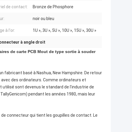
iel de contact:
Bronze de Phosphore
ur:
noir ou bleu
e à l'or:
1U », 3U », 5U », 10U », 15U », 30U »
onnecteur à angle droit
ires de carte PCB Mout de type sortie à souder
un fabricant basé à Nashua, New Hampshire. De retour
e avec des ordinateurs. Comme ordinateurs et
 utilisé sont devenus le standard de l'industrie de
 TallyGenicom) pendant les années 1980, mais leur
de connecteur qui tient les goupilles de contact. Le