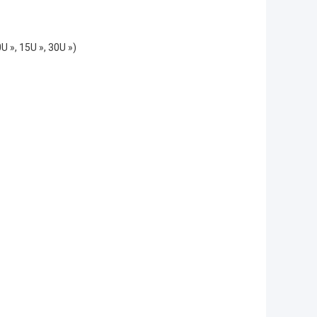
0U », 15U », 30U »)