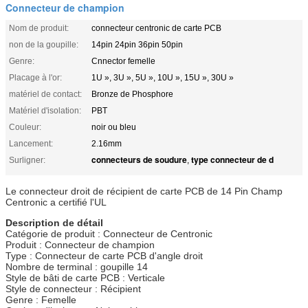
Connecteur de champion
Nom de produit:
connecteur centronic de carte PCB
non de la goupille:
14pin 24pin 36pin 50pin
Genre:
Cnnector femelle
Placage à l'or:
1U », 3U », 5U », 10U », 15U », 30U »
matériel de contact:
Bronze de Phosphore
Matériel d'isolation:
PBT
Couleur:
noir ou bleu
Lancement:
2.16mm
connecteurs de soudure
type connecteur de d
Surligner:
,
Le connecteur droit de récipient de carte PCB de 14 Pin Champ
Centronic a certifié l'UL
Description de détail
Catégorie de produit : Connecteur de Centronic
Produit : Connecteur de champion
Type : Connecteur de carte PCB d'angle droit
Nombre de terminal : goupille 14
Style de bâti de carte PCB : Verticale
Style de connecteur : Récipient
Genre : Femelle