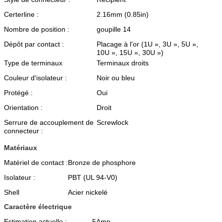
Certerline :
2.16mm (0.85in)
Nombre de position :
goupille 14
Dépôt par contact :
Placage à l'or (1U », 3U », 5U »,
10U », 15U », 30U »)
Type de terminaux
Terminaux droits
Couleur d'isolateur :
Noir ou bleu
Protégé :
Oui
Orientation :
Droit
Serrure de accouplement de
Screwlock
connecteur :
Matériaux
Matériel de contact :
Bronze de phosphore
Isolateur :
PBT (UL 94-V0)
Shell
Acier nickelé
Caractère électrique
Estimation actuelle :
5Amp