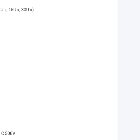
0U », 15U », 30U »)
.C 500V