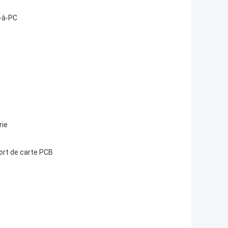
e-à-PC
rie
ort de carte PCB