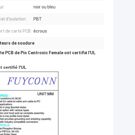
ur:
noir ou bleu
el d'isolation:
PBT
rt de carte PCB:
écrous
teurs de soudure
e PCB de Pin Centronic Female ont certifié l'UL
certifié l'UL