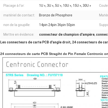
Placage à l'or:
1U », 3U », 5U », 10U », 15U », 30U »
Coule
matériel de contact:
Bronze de Phosphore
Matéri
non de la goupille:
14pin 24pin 36pin 50pin
Suppo
Mettre en évidence:
connecteur de champion d'ampère
,
connec
Les connecteurs de carte PCB d'angle droit, 24 connecteurs de cart
24 connecteurs de carte PCB Stragiht de Pin Female Centronic ont 