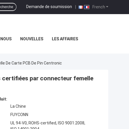
Demande de soumission
|
French
cherche
-NOUS
NOUVELLES
LES AFFAIRES
lle De Carte PCB De Pin Centronic
 certifiées par connecteur femelle
uit:
La Chine
FUYCONN
UL 94-V0, ROHS-certified, ISO 9001:2008,