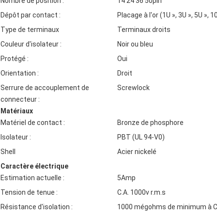
Nombre de position :
14 24 36 50pin
Dépôt par contact :
Placage à l'or (1U », 3U », 5U », 1
Type de terminaux
Terminaux droits
Couleur d'isolateur :
Noir ou bleu
Protégé :
Oui
Orientation :
Droit
Serrure de accouplement de
Screwlock
connecteur :
Matériaux
Matériel de contact :
Bronze de phosphore
Isolateur :
PBT (UL 94-V0)
Shell
Acier nickelé
Caractère électrique
Estimation actuelle :
5Amp
Tension de tenue :
C.A. 1000v r.m.s
Résistance d'isolation :
1000 mégohms de minimum à C