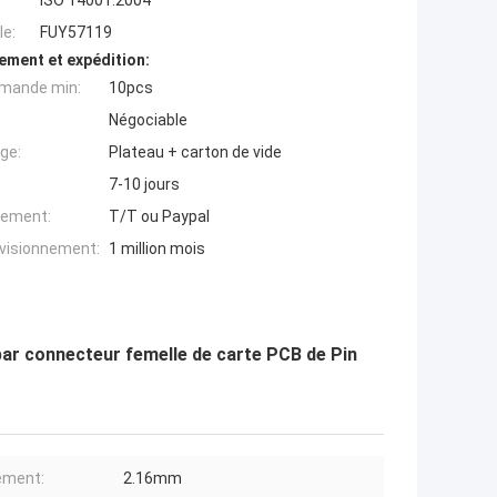
ISO 14001:2004
e:
FUY57119
ement et expédition:
mande min:
10pcs
Négociable
ge:
Plateau + carton de vide
7-10 jours
iement:
T/T ou Paypal
ovisionnement:
1 million mois
par connecteur femelle de carte PCB de Pin
ement:
2.16mm