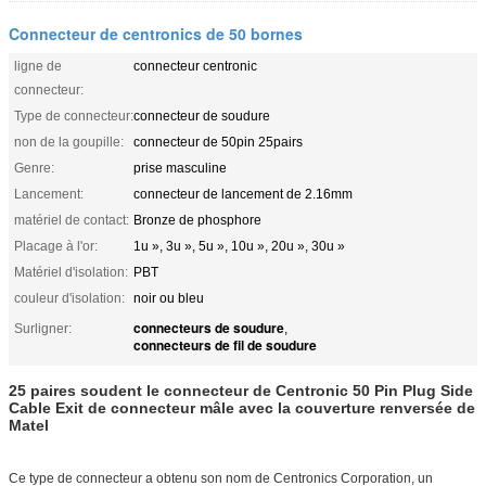
Connecteur de centronics de 50 bornes
ligne de
connecteur centronic
connecteur:
Type de connecteur:
connecteur de soudure
non de la goupille:
connecteur de 50pin 25pairs
Genre:
prise masculine
Lancement:
connecteur de lancement de 2.16mm
matériel de contact:
Bronze de phosphore
Placage à l'or:
1u », 3u », 5u », 10u », 20u », 30u »
Matériel d'isolation:
PBT
couleur d'isolation:
noir ou bleu
connecteurs de soudure
Surligner:
,
connecteurs de fil de soudure
25 paires soudent
le connecteur
de Centronic
50 Pin Plug Side
Cable Exit de connecteur mâle avec la couverture renversée de
Matel
Ce type de connecteur a obtenu son nom de Centronics Corporation, un