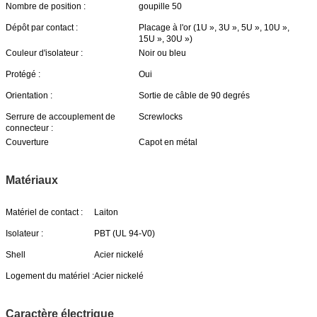
Nombre de position :
goupille 50
Dépôt par contact :
Placage à l'or (1U », 3U », 5U », 10U »,
15U », 30U »)
Couleur d'isolateur :
Noir ou bleu
Protégé :
Oui
Orientation :
Sortie de câble de 90 degrés
Serrure de accouplement de
Screwlocks
connecteur :
Couverture
Capot en métal
Matériaux
Matériel de contact :
Laiton
Isolateur :
PBT (UL 94-V0)
Shell
Acier nickelé
Logement du matériel :
Acier nickelé
Caractère électrique