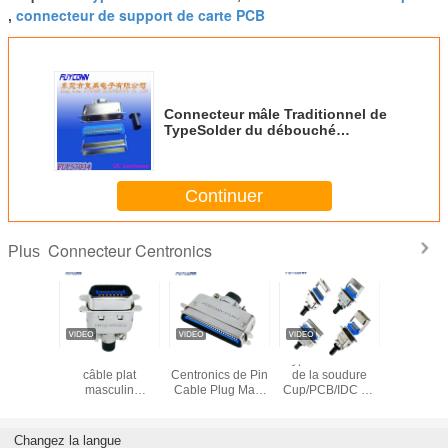
connecteur de support de carte PCB
,
Connecteur mâle Traditionnel de
TypeSolder du débouché
180°Cable masculin de Pin de
Centronic 50 avec le capot de
Matel
Continuer
Connecteur Centronics
Plus
0360
Connecteur du
Connecteur
Type lancement
Capo
ur de Pin
câble plat
Centronics de Pin
de la soudure
Centro
 Solder
masculin
Cable Plug Male
Cup/PCB/IDC de
masculin 
DK du
Centronics de Pin
Solder DDK du
connecteur de
Ribbon Co
teur 36
DDK de
capot 50 en métal
/Female Centronic
With Met
capot en
connecteur de
de connecteur de
de mâle de
connecte
Changez la langue