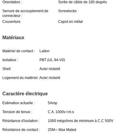
Orientation :
Sortie de câble de 180 degrés
Serrure de accouplement de
Screwlocks
connecteur :
Couverture
Capot en métal
Matériaux
Matériel de contact :
Laiton
Isolateur :
PBT (UL 94-V0)
Shell
Acier nickelé
Logement du matériel :
Acier nickelé
Caractère électrique
Estimation actuelle :
5Amp
Tension de tenue :
C.A. 1000v r.m.s
Résistance d'isolation :
1000 mégohms de minimum à C.C 500V
Résistance de contact :
25M∩ Max Mated