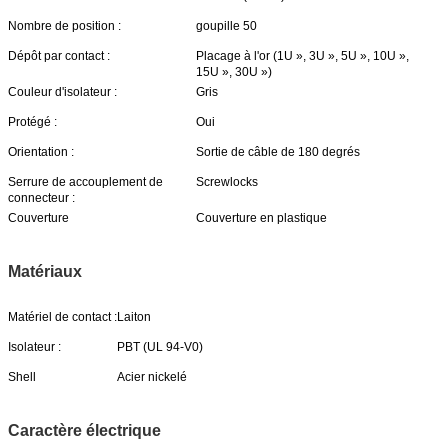
Nombre de position :
goupille 50
Dépôt par contact :
Placage à l'or (1U », 3U », 5U », 10U »,
15U », 30U »)
Couleur d'isolateur :
Gris
Protégé :
Oui
Orientation :
Sortie de câble de 180 degrés
Serrure de accouplement de
Screwlocks
connecteur :
Couverture
Couverture en plastique
Matériaux
Matériel de contact :
Laiton
Isolateur :
PBT (UL 94-V0)
Shell
Acier nickelé
Caractère électrique