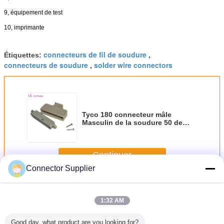
9, équipement de test
10, imprimante
connecteurs de fil de soudure
Étiquettes:
,
connecteurs de soudure
solder wire connectors
,
Tyco 180 connecteur mâle
Masculin de la soudure 50 de
Centronic de degré avec l'UL
diplôméee par couverture en
plastique
Continuer
Connector Supplier
Connecteur mâle de soudure
Plus
1:32 AM
Good day, what product are you looking for?