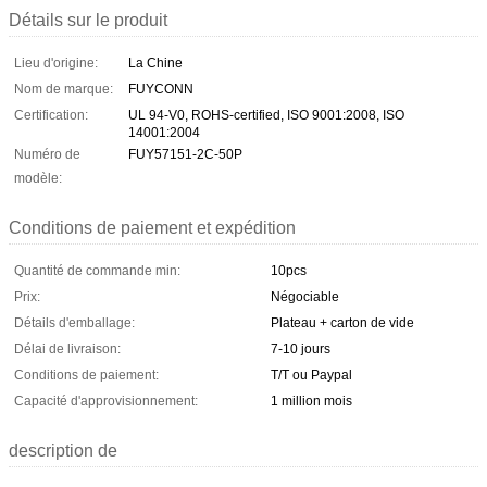
Détails sur le produit
Lieu d'origine:
La Chine
Nom de marque:
FUYCONN
Certification:
UL 94-V0, ROHS-certified, ISO 9001:2008, ISO
14001:2004
Numéro de
FUY57151-2C-50P
modèle:
Conditions de paiement et expédition
Quantité de commande min:
10pcs
Prix:
Négociable
Détails d'emballage:
Plateau + carton de vide
Délai de livraison:
7-10 jours
Conditions de paiement:
T/T ou Paypal
Capacité d'approvisionnement:
1 million mois
description de