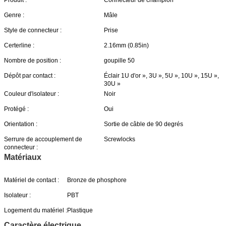
Produit :
Connecteur de champion
Genre :
Mâle
Style de connecteur :
Prise
Certerline :
2.16mm (0.85in)
Nombre de position :
goupille 50
Dépôt par contact :
Éclair 1U d'or », 3U », 5U », 10U », 15U »,
30U »
Couleur d'isolateur :
Noir
Protégé :
Oui
Orientation :
Sortie de câble de 90 degrés
Serrure de accouplement de
Screwlocks
connecteur :
Matériaux
Matériel de contact :
Bronze de phosphore
Isolateur :
PBT
Logement du matériel :
Plastique
Caractère électrique