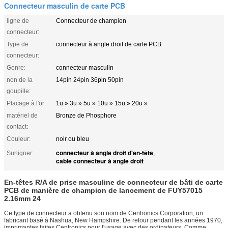
Connecteur masculin de carte PCB
ligne de
Connecteur de champion
connecteur:
Type de
connecteur à angle droit de carte PCB
connecteur:
Genre:
connecteur masculin
non de la
14pin 24pin 36pin 50pin
goupille:
Placage à l'or:
1u » 3u » 5u » 10u » 15u » 20u »
matériel de
Bronze de Phosphore
contact:
Couleur:
noir ou bleu
connecteur à angle droit d'en-tête
Surligner:
,
cable connecteur à angle droit
En-têtes R/A de prise masculine de connecteur de bâti de carte
PCB de manière de champion de lancement de FUY57015
2.16mm 24
Ce type de connecteur a obtenu son nom de Centronics Corporation, un
fabricant basé à Nashua, New Hampshire. De retour pendant les années 1970,
imprimantes faites Centronics pour l'usage avec des ordinateurs. Comme