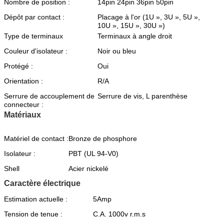
Nombre de position :
14pin 24pin 36pin 50pin
Dépôt par contact :
Placage à l'or (1U », 3U », 5U »,
10U », 15U », 30U »)
Type de terminaux
Terminaux à angle droit
Couleur d'isolateur :
Noir ou bleu
Protégé :
Oui
Orientation :
R/A
Serrure de accouplement de
Serrure de vis, L parenthèse
connecteur :
Matériaux
Matériel de contact :
Bronze de phosphore
Isolateur :
PBT (UL 94-V0)
Shell
Acier nickelé
Caractère électrique
Estimation actuelle :
5Amp
Tension de tenue :
C.A. 1000v r.m.s