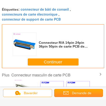
connecteur de bâti de conseil
Étiquettes:
,
connecteurs de carte électronique
,
connecteur de support de carte PCB
Connecteur R/A 14pin 24pin
36pin 50pin de carte PCB de
Centronic de mâle avec des vis
de sortilège
Continuer
Connecteur masculin de carte PCB
Plus
Bavarder
Demande de
te PCB
50 36 24
Connecteur à
Connecteur de
57 conne
soumission
oit 24pin
connecteurs droits
angle droit
Centronics de Pin
droit 14pi