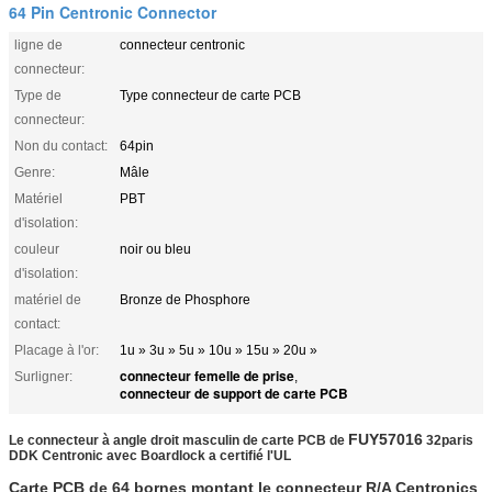
64 Pin Centronic Connector
ligne de
connecteur centronic
connecteur:
Type de
Type connecteur de carte PCB
connecteur:
Non du contact:
64pin
Genre:
Mâle
Matériel
PBT
d'isolation:
couleur
noir ou bleu
d'isolation:
matériel de
Bronze de Phosphore
contact:
Placage à l'or:
1u » 3u » 5u » 10u » 15u » 20u »
connecteur femelle de prise
Surligner:
,
connecteur de support de carte PCB
FUY57016
Le connecteur
à angle droit masculin de carte PCB de
32paris
DDK Centronic avec Boardlock a certifié l'UL
Carte PCB de 64 bornes montant le connecteur R/A Centronics