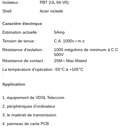
Isolateur :
PBT (UL 94-V0)
Shell
Acier nickelé
Caractère électrique
Estimation actuelle :
5Amp
Tension de tenue :
C.A. 1000v r.m.s
Résistance d'isolation :
1000 mégohms de minimum à C.C
500V
Résistance de contact :
25M∩ Max Mated
La température d'opération
-55°C à +105°C
:
Application
1, équipement de VDSL Teleccom
2, périphériques d'ordinateur
3, le matériel de transmission
4, panneau de carte PCB