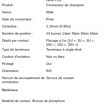
carte PCB
Produit :
Connecteur de champion
Genre :
Mâle
Style de connecteur :
Prise
Certerline :
2.16mm (0.85in)
Nombre de position :
24 bornes 14pin 36pin 50pin 64pin
Dépôt par contact :
Placage à l'or (1U », 3U », 5U »,
10U », 15U », 30U »)
Type de terminaux
Terminaux à angle droit
Couleur d'isolateur :
Noir ou bleu
Protégé :
Oui
Orientation :
R/A
Serrure de accouplement de
Serrure de conseil
connecteur :
Matériaux
Matériel de contact :
Bronze de phosphore