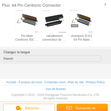
64 Pin Centronic Connector
Plus
cteur
Connecteur de
Type de
70640 type du
32 paires
le de
Pin Male
rabattement
champion RJ21
connecte
ion de
Centronic IDC du
connecteur de Pin
64 Pin Male
rabattem
nic de
lancement 64
Centronics
Centronic
Pin Cent
nt de 14
d'Amphenol
Connector Male
Connector
Connecto
IDC avec
2.16mm avec la
IDC du noir 64
32pairs IDC de
IDC ave
Changez la langue
, UL
couverture
avec la couverture
connecteur
logeme
latérale en métal
en plastique
d'Amphenol avec
métal d
French
d'entrée
la couverture
degr
latérale de Matel
d'entrée
Accueil
|
À propos de nous
|
Contactez-nous
|
Plan du site
|
Privacy Policy
Vue de bureau
Copyright © 2012 - 2026 Dongguan Fuyconn Electronics Co,.LTD.
All rights reserved.
Bavarder
Demande de