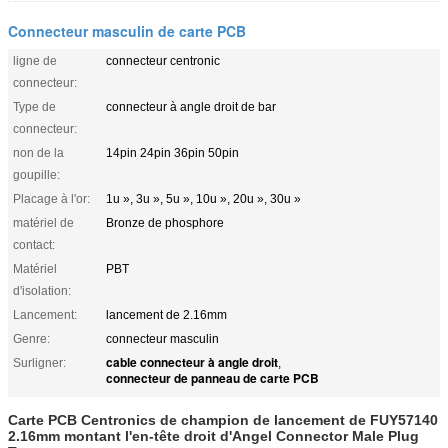
Connecteur masculin de carte PCB
ligne de
connecteur centronic
connecteur:
Type de
connecteur à angle droit de bar
connecteur:
non de la
14pin 24pin 36pin 50pin
goupille:
Placage à l'or:
1u », 3u », 5u », 10u », 20u », 30u »
matériel de
Bronze de phosphore
contact:
Matériel
PBT
d'isolation:
Lancement:
lancement de 2.16mm
Genre:
connecteur masculin
cable connecteur à angle droit
Surligner:
,
connecteur de panneau de carte PCB
Carte PCB Centronics de champion de lancement de FUY57140
2.16mm montant l'en-tête droit d'Angel Connector Male Plug