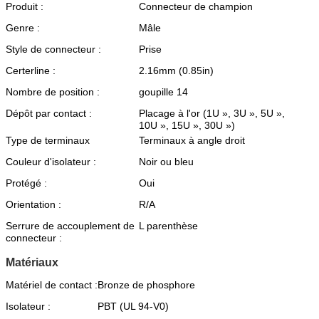
Produit :
Connecteur de champion
Genre :
Mâle
Style de connecteur :
Prise
Certerline :
2.16mm (0.85in)
Nombre de position :
goupille 14
Dépôt par contact :
Placage à l'or (1U », 3U », 5U »,
10U », 15U », 30U »)
Type de terminaux
Terminaux à angle droit
Couleur d'isolateur :
Noir ou bleu
Protégé :
Oui
Orientation :
R/A
Serrure de accouplement de
L parenthèse
connecteur :
Matériaux
Matériel de contact :
Bronze de phosphore
Isolateur :
PBT (UL 94-V0)