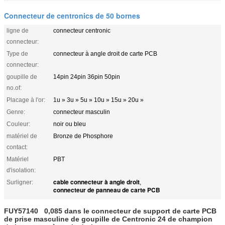
Connecteur de centronics de 50 bornes
ligne de
connecteur centronic
connecteur:
Type de
connecteur à angle droit de carte PCB
connecteur:
goupille de
14pin 24pin 36pin 50pin
no.of:
Placage à l'or:
1u » 3u » 5u » 10u » 15u » 20u »
Genre:
connecteur masculin
Couleur:
noir ou bleu
matériel de
Bronze de Phosphore
contact:
Matériel
PBT
d'isolation:
cable connecteur à angle droit
Surligner:
,
connecteur de panneau de carte PCB
FUY57140 0,085 dans le connecteur de support de carte PCB
de prise masculine de goupille de Centronic 24 de champion