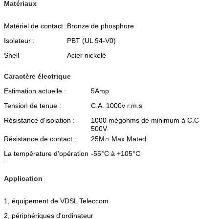
Matériaux
Matériel de contact :
Bronze de phosphore
Isolateur :
PBT (UL 94-V0)
Shell
Acier nickelé
Caractère électrique
Estimation actuelle :
5Amp
Tension de tenue :
C.A. 1000v r.m.s
Résistance d'isolation :
1000 mégohms de minimum à C.C
500V
Résistance de contact :
25M∩ Max Mated
La température d'opération
-55°C à +105°C
:
Application
1, équipement de VDSL Teleccom
2, périphériques d'ordinateur