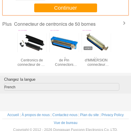
Continuer
Connecteur de centronics de 50 bornes
Plus
soudure
90 femelle
UL à angle droit
Type
Femelle 
nector T
Centronics de
de Pin
d'IMMERSION
séries de
Male DDK
connecteur de Pin
Connectors
connecteur
Pin Cent
nic du
du degré 50 en-
Certified du mâle
Centronics à
Connector
 forment
tête du champion
50 de lancement
angle droit de 50
Type av
 de capot
IDC de 25 paires
du connecteur
bornes de carte
sortie de 
Changez la langue
étal
2.16mm de carte
PCB de mâle
90 de
PCB de Centronic
avec des serrures
French
de conseil
Accueil
|
À propos de nous
|
Contactez-nous
|
Plan du site
|
Privacy Policy
Vue de bureau
Copyright © 2012 - 2026 Dongguan Fuyconn Electronics Co,.LTD.