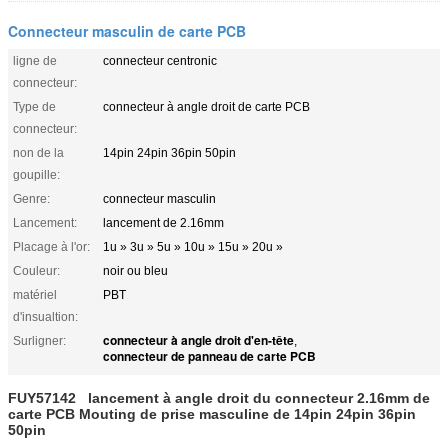
Connecteur masculin de carte PCB
ligne de
connecteur centronic
connecteur:
Type de
connecteur à angle droit de carte PCB
connecteur:
non de la
14pin 24pin 36pin 50pin
goupille:
Genre:
connecteur masculin
Lancement:
lancement de 2.16mm
Placage à l'or:
1u » 3u » 5u » 10u » 15u » 20u »
Couleur:
noir ou bleu
matériel
PBT
d'insualtion:
connecteur à angle droit d'en-tête
Surligner:
,
connecteur de panneau de carte PCB
FUY57142 lancement à angle droit du connecteur 2.16mm de
carte PCB Mouting de prise masculine de 14pin 24pin 36pin
50pin