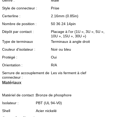
Genre :
Mâle
Style de connecteur :
Prise
Certerline :
2.16mm (0.85in)
Nombre de position :
50 36 24 14pin
Dépôt par contact :
Placage à l'or (1U », 3U », 5U »,
10U », 15U », 30U »)
Type de terminaux
Terminaux à angle droit
Couleur d'isolateur :
Noir ou bleu
Protégé :
Oui
Orientation :
R/A
Serrure de accouplement de
Les vis ferment à clef
connecteur :
Matériaux
Matériel de contact :
Bronze de phosphore
Isolateur :
PBT (UL 94-V0)
Shell
Acier nickelé