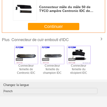
Connecteur mâle du mâle 50 de
TYCO ampère Centronic IDC de
champion avec la certification
d'UL
Continuer
Connecteur de cuir embouti d'IDC
Plus
e de
Connecteur
Connecteur
Connecteur
Connect
tement
femelle de
femelle du
femelle du
Centron
n de la
Centronic IDC
champion IDC
récipient IDC
champi
e 64 de
connec
pient
masculin 
nics du
RJ21 I
Changez la langue
eur mâle
degré 5
DC
TYCO 
French