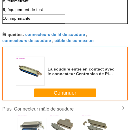
8, télémétrant
9, équipement de test
10, imprimante
connecteurs de fil de soudure
Étiquettes:
,
connecteurs de soudure
câble de connexion
,
La soudure entre en contact avec
le connecteur Centronics de Pin
du mâle facile 50 avec l'UL
certifiée
Continuer
Connecteur mâle de soudure
Plus