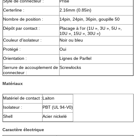
Style de connecteur :
Prise
Certerline :
2.16mm (0.85in)
Nombre de position :
14pin, 24pin, 36pin, goupille 50
Dépôt par contact :
Placage à l'or (1U », 3U », 5U »,
10U », 15U », 30U »)
Couleur d'isolateur :
Noir ou bleu
Protégé :
Oui
Orientation :
Lignes de Parllel
Serrure de accouplement de
Screwlocks
connecteur :
Matériaux
Matériel de contact :
Laiton
Isolateur :
PBT (UL 94-V0)
Shell
Acier nickelé
Caractère électrique