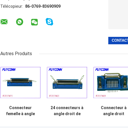
Télécopieur:
86-0769-83690909
Autres Produits
Connecteur
24 connecteurs à
Connecteur à
femelle à angle
angle droit de
angle droit
droit de carte
carte PCB de Pin
femelle de cart
PCB de Centronic
PCB de 36 born