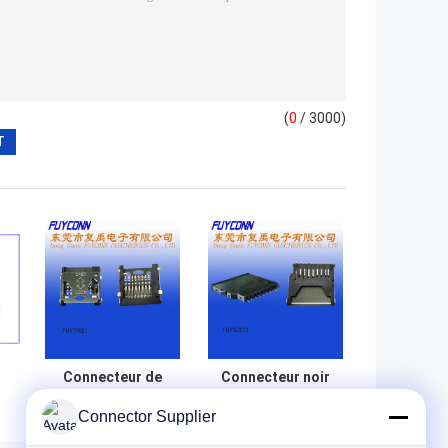
(
0
/ 3000)
Connecteur de
Connecteur noir
carte micro de
de poussée de
Connector Supplier
e
Pin TF de l'écart-
l'isolation 10V
es
type 8 de support
Carte SD pour le