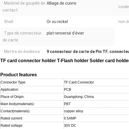
Matériel de goupille de
Alliage de cuivre
couleu
contact:
Shell:
Or ou nickel
non de
Type de connecteur
plat renversé d'évier
de carte:
Mettre en évidence:
9 connecteur de carte de Pin TF
,
connecteur
TF card connector holder T-Flash holder Solder card holde
Product features
Connector Type:
TF Card Connector
Application:
PCB
Place of Origin:
Guangdong, China
Main body(materials):
PBT
Contact(materials):
copper alloy
Rated current:
0.5AMP
Rated voltage:
30V DC