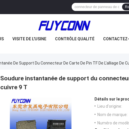
Re
US
VISITE DE L'USINE
CONTRÔLE QUALITÉ
CONTACTEZ
tanée De Support Du Connecteur De Carte De Pin TF De L'alliage De Cu
Soudure instantanée de support du connecteur d
cuivre 9 T
Détails sur le prod
Lieu d'origine:
Nom de marque:
Numéro de modèl