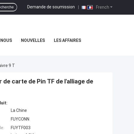
Demande de soumission
|
French
cherche
-NOUS
NOUVELLES
LES AFFAIRES
ivre 9 T
e carte de Pin TF de l'alliage de
uit:
La Chine
FUYCONN
e:
FUYTF003