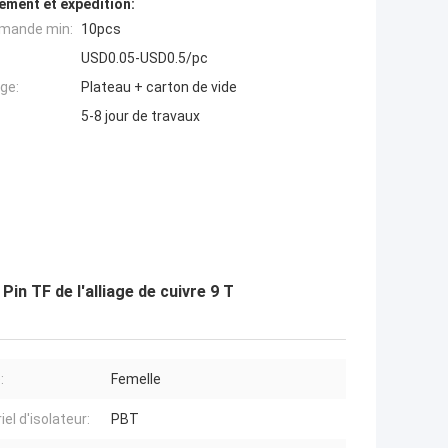
ement et expédition:
mande min:
10pcs
USD0.05-USD0.5/pc
ge:
Plateau + carton de vide
5-8 jour de travaux
n TF de l'alliage de cuivre 9 T
:
Femelle
el d'isolateur:
PBT