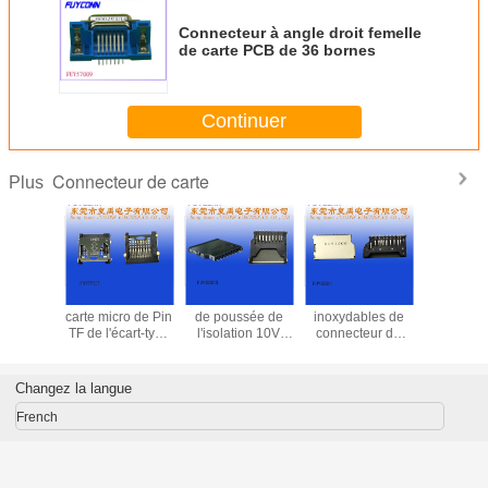
Connecteur à angle droit femelle
de carte PCB de 36 bornes
Continuer
Connecteur de carte
Plus
dure
Connecteur de
Connecteur noir
Ohms
Connec
anée de
carte micro de Pin
de poussée de
inoxydables de
femelle à
rt du
TF de l'écart-type
l'isolation 10V
connecteur de
droit de c
teur de
8 de support de
Carte SD pour le
Shell 100m SIM
de Cent
Pin TF de
carte de mémoire
lecteur de cartes
Card d'isolateur
 de cuivre
de bloc supérieur
de LCP
Changez la langue
 T
French