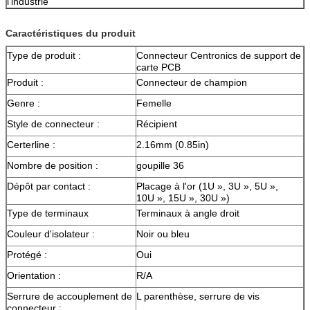
l'industrie
Caractéristiques du produit
Type de produit :
Connecteur Centronics de support de
carte PCB
Produit :
Connecteur de champion
Genre :
Femelle
Style de connecteur :
Récipient
Certerline :
2.16mm (0.85in)
Nombre de position :
goupille 36
Dépôt par contact :
Placage à l'or (1U », 3U », 5U »,
10U », 15U », 30U »)
Type de terminaux
Terminaux à angle droit
Couleur d'isolateur :
Noir ou bleu
Protégé :
Oui
Orientation :
R/A
Serrure de accouplement de
L parenthèse, serrure de vis
connecteur :