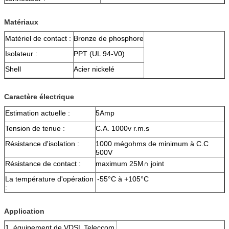
Matériaux
Matériel de contact :
Bronze de phosphore
Isolateur :
PPT (UL 94-V0)
Shell
Acier nickelé
Caractère électrique
Estimation actuelle :
5Amp
Tension de tenue :
C.A. 1000v r.m.s
Résistance d'isolation :
1000 mégohms de minimum à C.C
500V
Résistance de contact :
maximum 25M∩ joint
La température d'opération
-55°C à +105°C
:
Application
1, équipement de VDSL Teleccom