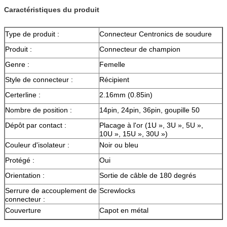
Caractéristiques du produit
Type de produit :
Connecteur Centronics de soudure
Produit :
Connecteur de champion
Genre :
Femelle
Style de connecteur :
Récipient
Certerline :
2.16mm (0.85in)
Nombre de position :
14pin, 24pin, 36pin, goupille 50
Dépôt par contact :
Placage à l'or (1U », 3U », 5U »,
10U », 15U », 30U »)
Couleur d'isolateur :
Noir ou bleu
Protégé :
Oui
Orientation :
Sortie de câble de 180 degrés
Serrure de accouplement de
Screwlocks
connecteur :
Couverture
Capot en métal