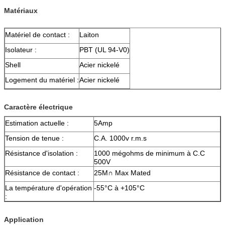
Matériaux
Matériel de contact :
Laiton
Isolateur :
PBT (UL 94-V0)
Shell
Acier nickelé
Logement du matériel :
Acier nickelé
Caractère électrique
Estimation actuelle :
5Amp
Tension de tenue :
C.A. 1000v r.m.s
Résistance d'isolation :
1000 mégohms de minimum à C.C
500V
Résistance de contact :
25M∩ Max Mated
La température d'opération
-55°C à +105°C
:
Application