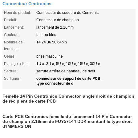
Connecteur Centronics
Nom de produit:
Connecteur de soudure de Centronic
Produit:
Connecteur de champion
Lancement:
lancement de 2.16mm
Couleur:
noir ou bleu
Nombre de
14 24 36 50 64pin
terminal:
Genre:
prise masculine
Placage à l'or:
1U », 3U », 5U », 10U », 15U », 30U »
Serrure:
serrure arrière de panneau de rivet
connecteur de support de carte PCB
Surligner:
,
type connecteur de d
Femelle 14 Pin Centronics Connector, angle droit de champion
de récipient de carte PCB
Carte PCB Centronics femelle du lancement 14 Pin Connector
du champion 2.16mm de FUY57144 DDK montant le type droit
d'IMMERSION