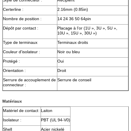
Style de connecteur :
Récipient
Certerline :
2.16mm (0.85in)
Nombre de position :
14 24 36 50 64pin
Dépôt par contact :
Placage à l'or (1U », 3U », 5U »,
10U », 15U », 30U »)
Type de terminaux
Terminaux droits
Couleur d'isolateur :
Noir ou bleu
Protégé :
Oui
Orientation :
Droit
Serrure de accouplement de
Serrure de conseil
connecteur :
Matériaux
Matériel de contact :
Laiton
Isolateur :
PBT (UL 94-V0)
Shell
Acier nickelé