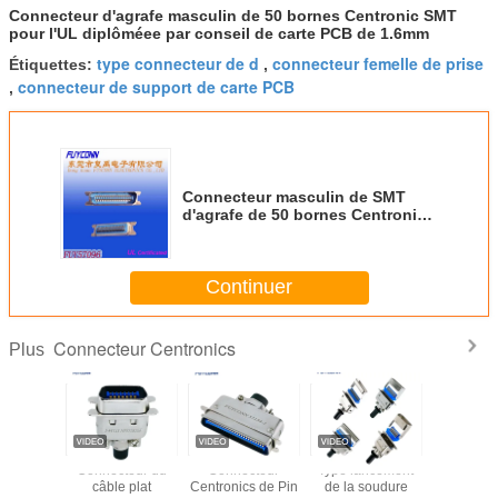
Connecteur d'agrafe masculin de 50 bornes Centronic SMT
pour l'UL diplôméee par conseil de carte PCB de 1.6mm
type connecteur de d
connecteur femelle de prise
Étiquettes:
,
connecteur de support de carte PCB
,
Connecteur masculin de SMT
d'agrafe de 50 bornes Centronic
pour l'UL diplôméee par conseil
de carte PCB de 1.6mm
Continuer
Connecteur Centronics
Plus
0360
Connecteur du
Connecteur
Type lancement
Capo
ur de Pin
câble plat
Centronics de Pin
de la soudure
Centro