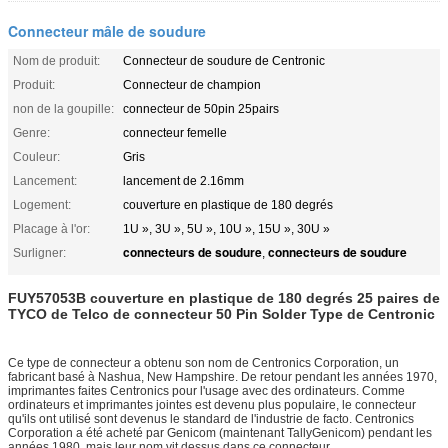
Connecteur mâle de soudure
Nom de produit:
Connecteur de soudure de Centronic
Produit:
Connecteur de champion
non de la goupille:
connecteur de 50pin 25pairs
Genre:
connecteur femelle
Couleur:
Gris
Lancement:
lancement de 2.16mm
Logement:
couverture en plastique de 180 degrés
Placage à l'or:
1U », 3U », 5U », 10U », 15U », 30U »
connecteurs de soudure
connecteurs de soudure
Surligner:
,
FUY57053B couverture en plastique de 180 degrés 25 paires de
TYCO de Telco de connecteur 50 Pin Solder Type de Centronic
Ce type de connecteur a obtenu son nom de Centronics Corporation, un
fabricant basé à Nashua, New Hampshire. De retour pendant les années 1970,
imprimantes faites Centronics pour l'usage avec des ordinateurs. Comme
ordinateurs et imprimantes jointes est devenu plus populaire, le connecteur
qu'ils ont utilisé sont devenus le standard de l'industrie de facto. Centronics
Corporation a été acheté par Genicom (maintenant TallyGenicom) pendant les
années 1980, mais leur nom vit dessus dans ce connecteur.