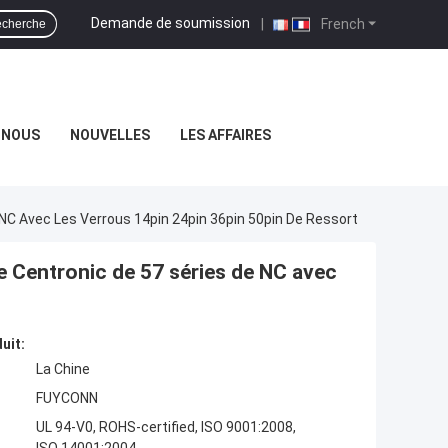
Demande de soumission
|
French
cherche
-NOUS
NOUVELLES
LES AFFAIRES
C Avec Les Verrous 14pin 24pin 36pin 50pin De Ressort
 Centronic de 57 séries de NC avec
uit:
La Chine
FUYCONN
UL 94-V0, ROHS-certified, ISO 9001:2008,