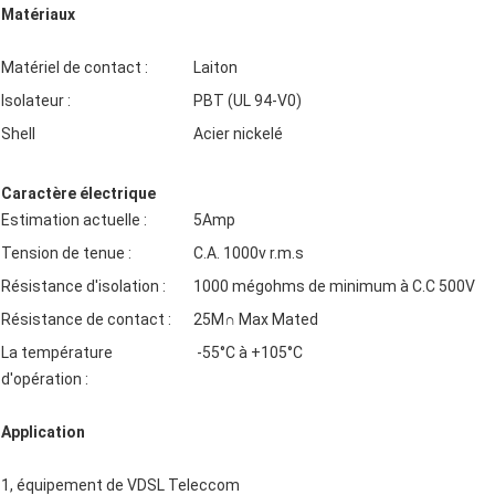
Matériaux
Matériel de contact :
Laiton
Isolateur :
PBT (UL 94-V0)
Shell
Acier nickelé
Caractère électrique
Estimation actuelle :
5Amp
Tension de tenue :
C.A. 1000v r.m.s
Résistance d'isolation :
1000 mégohms de minimum à C.C 500V
Résistance de contact :
25M∩ Max Mated
La température
-55°C à +105°C
d'opération :
Application
1, équipement de VDSL Teleccom