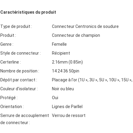
Caractéristiques du produit
Type de produit :
Connecteur Centronics de soudure
Produit :
Connecteur de champion
Genre :
Femelle
Style de connecteur :
Récipient
Certerline :
2.16mm (0.85in)
Nombre de position :
14 24 36 50pin
Dépôt par contact :
Placage à l'or (1U », 3U », 5U », 10U », 15U »
Couleur d'isolateur :
Noir ou bleu
Protégé :
Oui
Orientation :
Lignes de Parllel
Serrure de accouplement
Verrou de ressort
de connecteur :