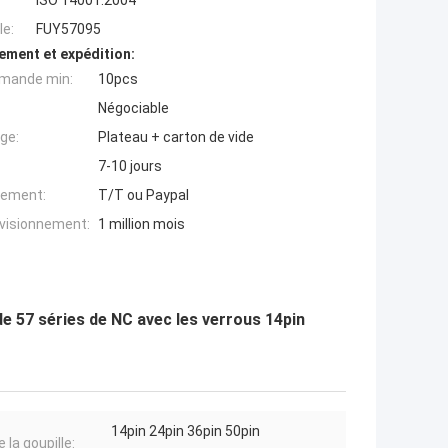
ISO 14001:2004
e:
FUY57095
ement et expédition:
mande min:
10pcs
Négociable
ge:
Plateau + carton de vide
7-10 jours
iement:
T/T ou Paypal
ovisionnement:
1 million mois
 57 séries de NC avec les verrous 14pin
14pin 24pin 36pin 50pin
 la goupille: