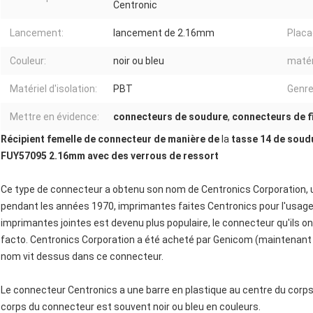
Centronic
Lancement:
lancement de 2.16mm
Placag
Couleur:
noir ou bleu
matér
Matériel d'isolation:
PBT
Genre
Mettre en évidence:
connecteurs de soudure
,
connecteurs de f
Récipient femelle
de
connecteur
de
manière
de
la
tasse 14 de soud
FUY57095 2.16mm
avec des verrous de ressort
Ce type de connecteur a obtenu son nom de Centronics Corporation, 
pendant les années 1970, imprimantes faites Centronics pour l'usag
imprimantes jointes est devenu plus populaire, le connecteur qu'ils ont
facto. Centronics Corporation a été acheté par Genicom (maintenant
nom vit dessus dans ce connecteur.
Le connecteur Centronics a une barre en plastique au centre du corps 
corps du connecteur est souvent noir ou bleu en couleurs.