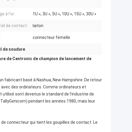
e à l'or:
1U », 3U », 5U », 10U », 15U », 30U »
iel de contact:
laiton
:
connecteur femelle
il de soudure
ure de Centronic de
champion
de
lancement
de
un fabricant basé à Nashua, New Hampshire. De retour
e avec des ordinateurs. Comme ordinateurs et
 utilisé sont devenus le standard de l'industrie de
 TallyGenicom) pendant les années 1980, mais leur
de connecteur qui tient les goupilles de contact. Le