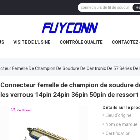
Re
US
VISITE DE L'USINE
CONTRÔLE QUALITÉ
CONTACTEZ
cteur Femelle De Champion De Soudure De Centronic De 57 Séries De N
Connecteur femelle de champion de soudure de
les verrous 14pin 24pin 36pin 50pin de ressort
Détails sur le prod
Lieu d'origine:
Nom de marque:
Certification: