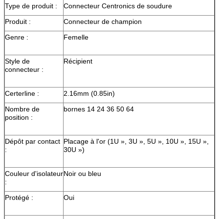
Type de produit :
Connecteur Centronics de soudure
Produit :
Connecteur de champion
Genre :
Femelle
Style de
Récipient
connecteur :
Certerline :
2.16mm (0.85in)
Nombre de
bornes 14 24 36 50 64
position :
Dépôt par contact
Placage à l'or (1U », 3U », 5U », 10U », 15U »,
:
30U »)
Couleur d'isolateur
Noir ou bleu
:
Protégé :
Oui