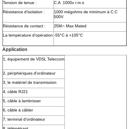
Tension de tenue :
C.A. 1000v r.m.s
Résistance d'isolation :
1000 mégohms de minimum à C.C
500V
Résistance de contact :
25M∩ Max Mated
La température d'opération
-55°C à +105°C
:
Application
1, équipement de VDSL Teleccom
2, périphériques d'ordinateur
3, le matériel de transmission
4, câble RJ21
5, câble à lambrisser
6, câble à câbler
7, terminal d'ordinateur
8, télémétrant