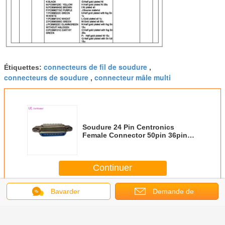
connecteurs de fil de soudure
Étiquettes:
,
connecteurs de soudure
connecteur mâle multi
,
Soudure 24 Pin Centronics
Female Connector 50pin 36pin
14pin de 57 séries de NC
Continuer
Bavarder
Demande de
Connecteur mâle de soudure
Plus
soumission