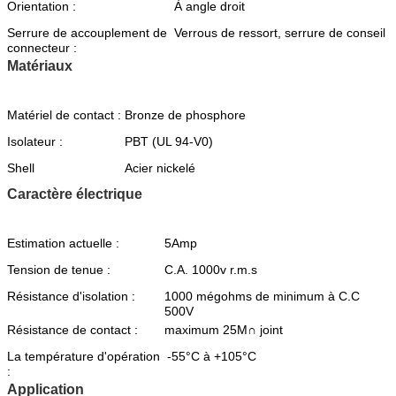
Orientation :
À angle droit
Serrure de accouplement de
Verrous de ressort, serrure de conseil
connecteur :
Matériaux
Matériel de contact :
Bronze de phosphore
Isolateur :
PBT (UL 94-V0)
Shell
Acier nickelé
Caractère électrique
Estimation actuelle :
5Amp
Tension de tenue :
C.A. 1000v r.m.s
Résistance d'isolation :
1000 mégohms de minimum à C.C
500V
Résistance de contact :
maximum 25M∩ joint
La température d'opération
-55°C à +105°C
:
Application